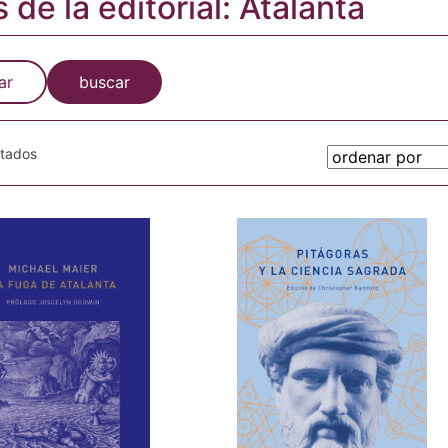
s de la editorial: Atalanta
ar
buscar
otados