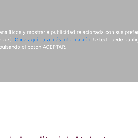
ES
ES
REVISTAS
CDS Y
MATERIAL
analíticos y mostrarle publicidad relacionada con sus prefer
DVDS
COMPLEMENTARIO
tados).
Clica aquí para más información.
Usted puede configu
pulsando el botón ACEPTAR.