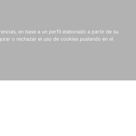
0
NOVEDADES
NOTICIAS
COMPRAS
encias, en base a un perfil elaborado a partir de su
INSTITUCIONALES
rar o rechazar el uso de cookies puslando en el