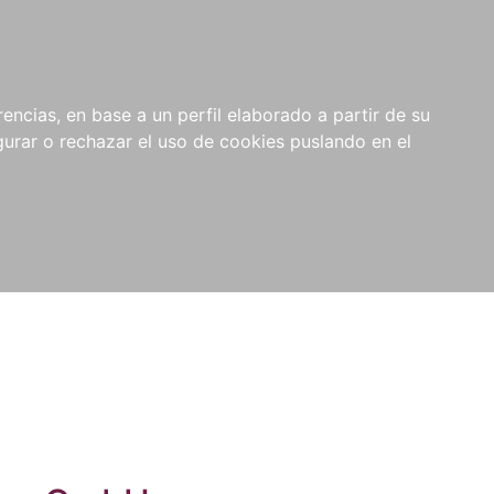
0
NOVEDADES
NOTICIAS
COMPRAS
encias, en base a un perfil elaborado a partir de su
INSTITUCIONALES
rar o rechazar el uso de cookies puslando en el