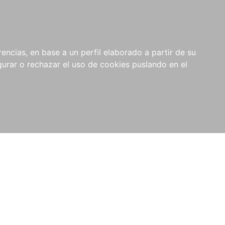
0
NOVEDADES
NOTICIAS
COMPRAS
encias, en base a un perfil elaborado a partir de su
INSTITUCIONALES
rar o rechazar el uso de cookies puslando en el