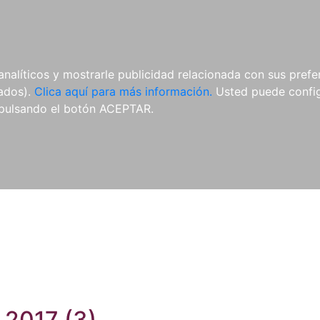
ES
ES
REVISTAS
CDS Y
MATERIAL
analíticos y mostrarle publicidad relacionada con sus prefer
DVDS
COMPLEMENTARIO
tados).
Clica aquí para más información.
Usted puede configu
pulsando el botón ACEPTAR.
 2017 (3)