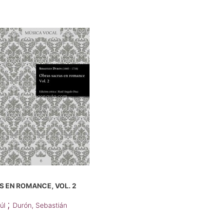
 EN ROMANCE, VOL. 2
;
aúl
Durón, Sebastián