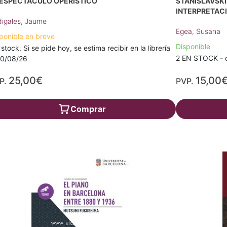
 ESPECTÁCULO OPERÍSTICO
STANISLAVSKI
INTERPRETACI
igales, Jaume
Egea, Susana
ponible en breve
Disponible
 stock. Si se pide hoy, se estima recibir en la librería
2 EN STOCK - d
10/08/26
25,00€
15,00
P.
PVP.
Comprar