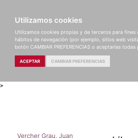
Utilizamos cookies
LIBROS
MÉTODOS Y
PARTITURAS Y EDICION
Utilizamos cookies propias y de terceros para fines 
EJERCICIOS
CRÍTICAS
hábitos de navegación (por ejemplo, sitios web visi
botón CAMBIAR PREFERENCIAS o aceptarlas todas 
ACEPTAR
CAMBIAR PREFERENCIAS
>
Vercher Grau, Juan