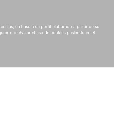
0
NOVEDADES
NOTICIAS
COMPRAS
encias, en base a un perfil elaborado a partir de su
INSTITUCIONALES
rar o rechazar el uso de cookies puslando en el