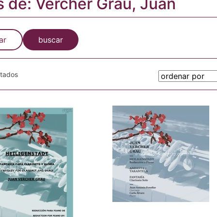
s de: Vercher Grau, Juan
ar
buscar
otados