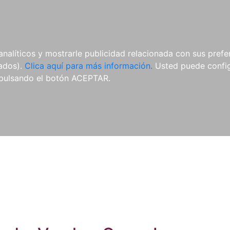
ES
ES
REVISTAS
CDS Y
MATERIAL
analíticos y mostrarle publicidad relacionada con sus prefer
DVDS
COMPLEMENTARIO
tados).
Clica aquí para más información.
Usted puede configu
pulsando el botón ACEPTAR.