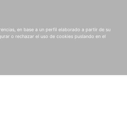
0
NOVEDADES
NOTICIAS
COMPRAS
encias, en base a un perfil elaborado a partir de su
INSTITUCIONALES
rar o rechazar el uso de cookies puslando en el