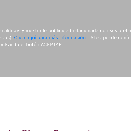
ES
ES
REVISTAS
CDS Y
MATERIAL
analíticos y mostrarle publicidad relacionada con sus prefer
DVDS
COMPLEMENTARIO
tados).
Clica aquí para más información.
Usted puede configu
pulsando el botón ACEPTAR.