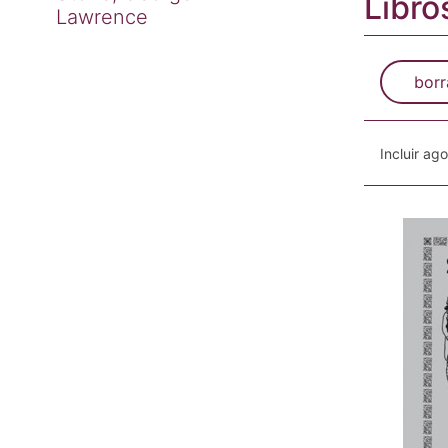
Libro
Lawrence
borr
Incluir ag