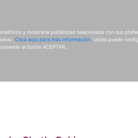
ES
ES
REVISTAS
CDS Y
MATERIAL
analíticos y mostrarle publicidad relacionada con sus prefer
DVDS
COMPLEMENTARIO
tados).
Clica aquí para más información.
Usted puede configu
pulsando el botón ACEPTAR.