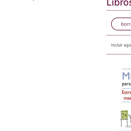
Libro
borr
Incluir ag