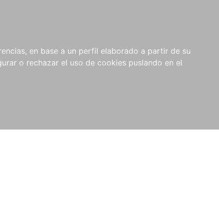
0
NOVEDADES
NOTICIAS
COMPRAS
encias, en base a un perfil elaborado a partir de su
INSTITUCIONALES
rar o rechazar el uso de cookies puslando en el