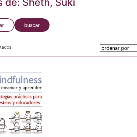
s de: Sheth, Suki
ar
buscar
otados