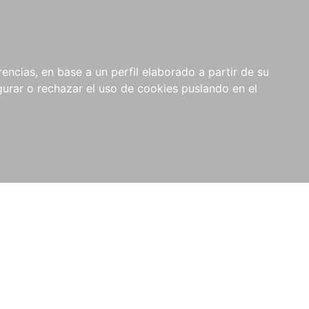
0
NOVEDADES
NOTICIAS
COMPRAS
encias, en base a un perfil elaborado a partir de su
INSTITUCIONALES
rar o rechazar el uso de cookies puslando en el