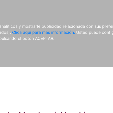
ES
ES
REVISTAS
CDS Y
MATERIAL
analíticos y mostrarle publicidad relacionada con sus prefer
DVDS
COMPLEMENTARIO
tados).
Clica aquí para más información.
Usted puede configu
pulsando el botón ACEPTAR.