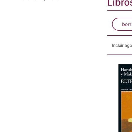
Libro
borr
Incluir ag