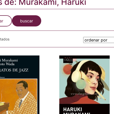
s de: Murakami, Haruki
ar
buscar
otados