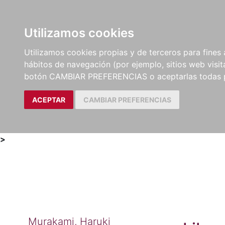
Utilizamos cookies
LIBROS
MÉTODOS Y
PARTITURAS Y EDICION
Utilizamos cookies propias y de terceros para fines 
EJERCICIOS
CRÍTICAS
hábitos de navegación (por ejemplo, sitios web visi
botón CAMBIAR PREFERENCIAS o aceptarlas todas 
ACEPTAR
CAMBIAR PREFERENCIAS
>
Murakami, Haruki