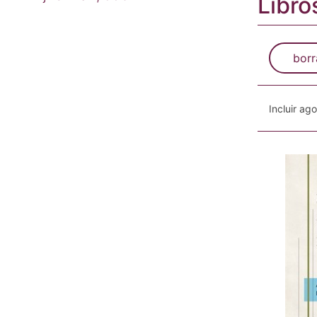
Libro
borr
Incluir ag