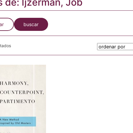
s de: Ijzerman, Job
ar
buscar
otados