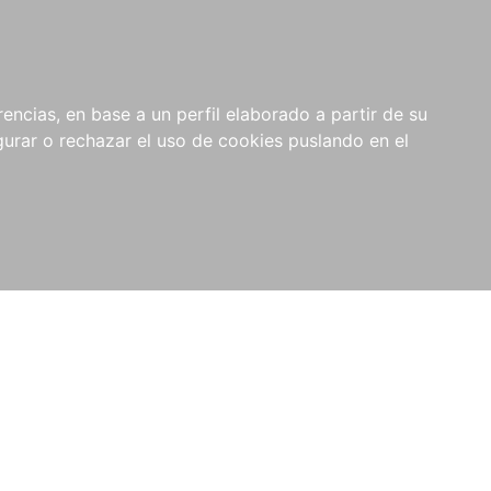
0
NOVEDADES
NOTICIAS
COMPRAS
encias, en base a un perfil elaborado a partir de su
INSTITUCIONALES
rar o rechazar el uso de cookies puslando en el