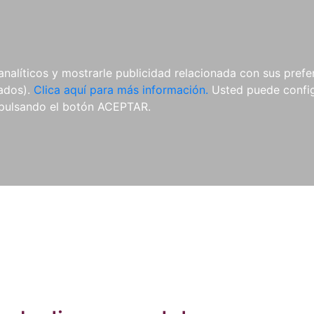
ES
ES
REVISTAS
CDS Y
MATERIAL
analíticos y mostrarle publicidad relacionada con sus prefer
DVDS
COMPLEMENTARIO
tados).
Clica aquí para más información.
Usted puede configu
pulsando el botón ACEPTAR.