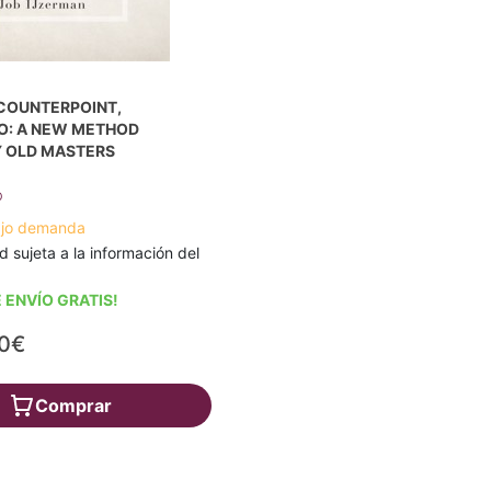
COUNTERPOINT,
O: A NEW METHOD
Y OLD MASTERS
b
ajo demanda
d sujeta a la información del
 ENVÍO GRATIS!
90€
Comprar