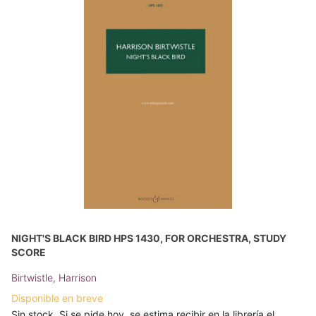
NIGHT'S BLACK BIRD HPS 1430, FOR ORCHESTRA, STUDY
SCORE
Birtwistle, Harrison
Disponible en breve
Sin stock. Si se pide hoy, se estima recibir en la librería el