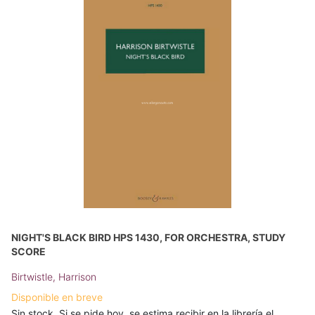
NIGHT'S BLACK BIRD HPS 1430, FOR ORCHESTRA, STUDY
SCORE
Birtwistle, Harrison
Disponible en breve
Sin stock. Si se pide hoy, se estima recibir en la librería el