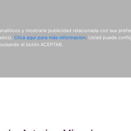
ES
ES
REVISTAS
CDS Y
MATERIAL
analíticos y mostrarle publicidad relacionada con sus prefer
DVDS
COMPLEMENTARIO
tados).
Clica aquí para más información.
Usted puede configu
pulsando el botón ACEPTAR.