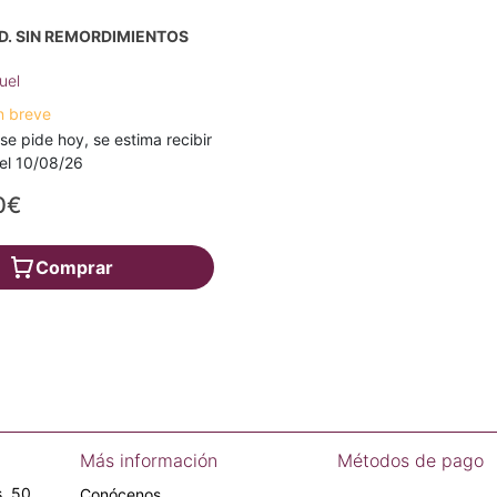
. SIN REMORDIMIENTOS
uel
n breve
 se pide hoy, se estima recibir
a el 10/08/26
0€
Comprar
Más información
Métodos de pago
, 50.
Conócenos