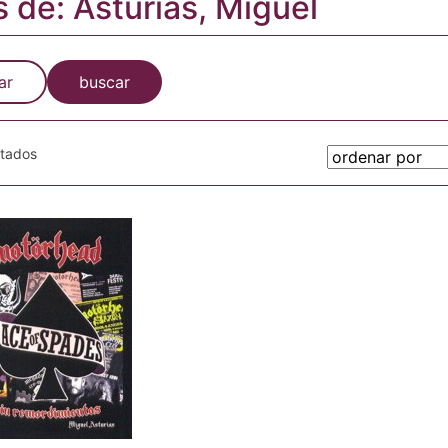
s de: Asturias, Miguel
ar
buscar
otados