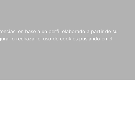
0
NOVEDADES
NOTICIAS
COMPRAS
encias, en base a un perfil elaborado a partir de su
INSTITUCIONALES
rar o rechazar el uso de cookies puslando en el