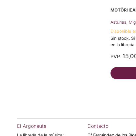
MOTÖRHEAD
Asturias, Mig
Disponible e
Sin stock. Si
en la librerí
15,0
PVP.
El Argonauta
Contacto
La librería de la música:
C/ Fernández de los Ríos