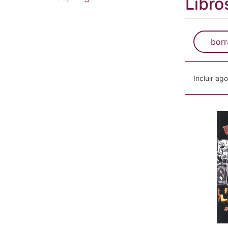
Libro
borr
Incluir ag