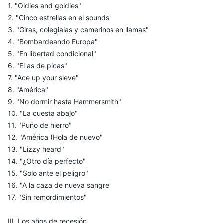
1. "Oldies and goldies"
2. "Cinco estrellas en el sounds"
3. "Giras, colegialas y camerinos en llamas"
4. "Bombardeando Europa"
5. "En libertad condicional"
6. "El as de picas"
7. "Ace up your sleve"
8. "América"
9. "No dormir hasta Hammersmith"
10. "La cuesta abajo"
11. "Puño de hierro"
12. "América (Hola de nuevo"
13. "Lizzy heard"
14. "¿Otro día perfecto"
15. "Solo ante el peligro"
16. "A la caza de nueva sangre"
17. "Sin remordimientos"
III. Los años de recesión