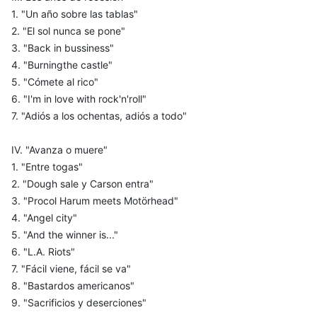
1. "Un año sobre las tablas"
2. "El sol nunca se pone"
3. "Back in bussiness"
4. "Burningthe castle"
5. "Cómete al rico"
6. "I'm in love with rock'n'roll"
7. "Adiós a los ochentas, adiós a todo"
IV. "Avanza o muere"
1. "Entre togas"
2. "Dough sale y Carson entra"
3. "Procol Harum meets Motörhead"
4. "Angel city"
5. "And the winner is..."
6. "L.A. Riots"
7. "Fácil viene, fácil se va"
8. "Bastardos americanos"
9. "Sacrificios y deserciones"