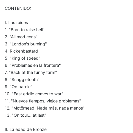
CONTENIDO:
I. Las raíces
1. "Born to raise hell"
2. "All mod cons"
3. "London's burning"
4. Rickenbastard
5. "King of speed"
6. "Problemas en la frontera"
7. "Back at the funny farm"
8. "Snaggletooth"
9. "On parole"
10. "Fast eddie comes to war"
11. "Nuevos tiempos, viejos problemas"
12. "Motörhead. Nada más, nada menos"
13. "On tour... at last"
II. La edad de Bronze