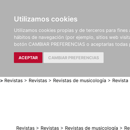
Utilizamos cookies
LIBROS
MÉTODOS Y
PARTITURAS Y EDICION
Utilizamos cookies propias y de terceros para fines 
EJERCICIOS
CRÍTICAS
hábitos de navegación (por ejemplo, sitios web visi
botón CAMBIAR PREFERENCIAS o aceptarlas todas 
ACEPTAR
CAMBIAR PREFERENCIAS
>
Revistas
>
Revistas
>
Revistas de musicología
>
Revista
Revistas
>
Revistas
>
Revistas de musicología
>
Re