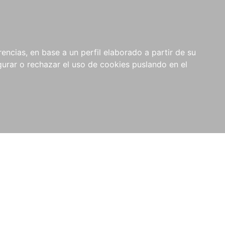
0
NOVEDADES
NOTICIAS
COMPRAS
encias, en base a un perfil elaborado a partir de su
INSTITUCIONALES
rar o rechazar el uso de cookies puslando en el