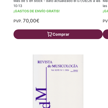
Más de 5 en stock - dato actualizado el 07/08/26 a las
Más
10:13
las
¡GASTOS DE ENVÍO GRATIS!
¡G
70,00€
PVP.
PV
Comprar