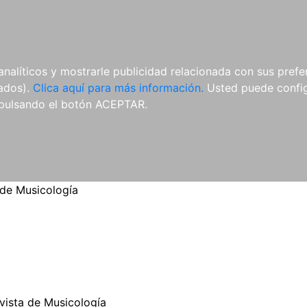
ES
ES
REVISTAS
CDS Y
MATERIAL
analíticos y mostrarle publicidad relacionada con sus prefer
DVDS
COMPLEMENTARIO
tados).
Clica aquí para más información.
Usted puede configu
pulsando el botón ACEPTAR.
 de Musicología
vista de Musicología