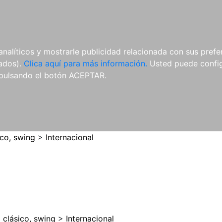
ES
ES
REVISTAS
CDS Y
MATERIAL
analíticos y mostrarle publicidad relacionada con sus prefer
DVDS
COMPLEMENTARIO
tados).
Clica aquí para más información.
Usted puede configu
pulsando el botón ACEPTAR.
ico, swing
>
Internacional
 clásico, swing
>
Internacional