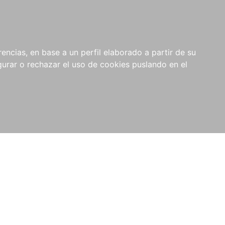
0
NOVEDADES
NOTICIAS
COMPRAS
encias, en base a un perfil elaborado a partir de su
INSTITUCIONALES
rar o rechazar el uso de cookies puslando en el