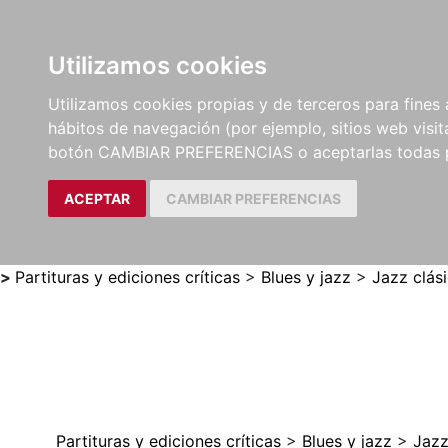
Utilizamos cookies
LIBROS
MÉTODOS Y
PARTITURAS Y EDICION
Utilizamos cookies propias y de terceros para fines 
EJERCICIOS
CRÍTICAS
hábitos de navegación (por ejemplo, sitios web visi
botón CAMBIAR PREFERENCIAS o aceptarlas todas 
ACEPTAR
CAMBIAR PREFERENCIAS
>
Partituras y ediciones críticas
>
Blues y jazz
>
Jazz clás
Partituras y ediciones críticas
>
Blues y jazz
>
Jazz