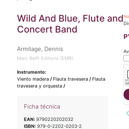
Wild And Blue, Flute and
No
Di
Concert Band
P
Armitage, Dennis
Av
Marc Reift Editions (EMR).
Instrumento:
Viento madera
/
Flauta travesera
/
Flauta
travesera y orquesta
/
Ficha técnica
EAN:
9790220202032
ISBN:
979-0-2202-0203-2