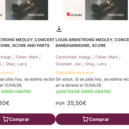
STRONG MEDLEY, CONCERT
LOUIS ARMSTRONG MEDLEY, CONC
ONIE, SCORE AND PARTS
BAND/HARMONIE, SCORE
;
;
;
;
 Hoagy
Fisher, Mark
Carmichael, Hoagy
Fisher, Mark
;
;
oe
Shay, Larry
Goodwin, Joe
Shay, Larry
n breve
Disponible en breve
 se pide hoy, se estima recibir
Sin stock. Si se pide hoy, se estima rec
a el 10/08/26
en la librería el 10/08/26
 ENVÍO GRATIS!
¡GASTOS DE ENVÍO GRATIS!
80€
35,50€
PVP.
Comprar
Comprar