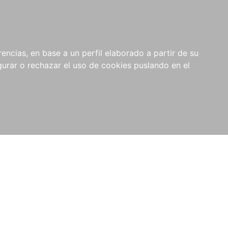
0
NOVEDADES
NOTICIAS
COMPRAS
encias, en base a un perfil elaborado a partir de su
INSTITUCIONALES
rar o rechazar el uso de cookies puslando en el