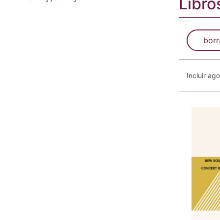
Libro
borr
Incluir ag