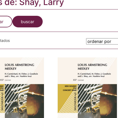
s de: Shay, Larry
ar
buscar
otados