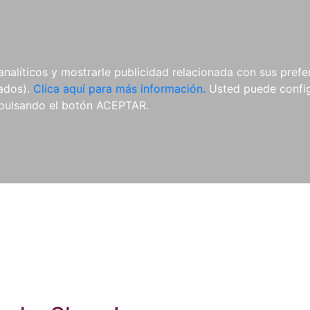
ES
ES
REVISTAS
CDS Y
MATERIAL
analíticos y mostrarle publicidad relacionada con sus prefer
DVDS
COMPLEMENTARIO
tados).
Clica aquí para más información.
Usted puede configu
pulsando el botón ACEPTAR.