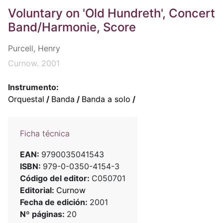
Voluntary on 'Old Hundreth', Concert
Band/Harmonie, Score
Purcell, Henry
Curnow. 2001
Instrumento:
Orquestal
/
Banda
/
Banda a solo
/
Ficha técnica
EAN:
9790035041543
ISBN:
979-0-0350-4154-3
Código del editor:
C050701
Editorial:
Curnow
Fecha de edición:
2001
Nº páginas:
20