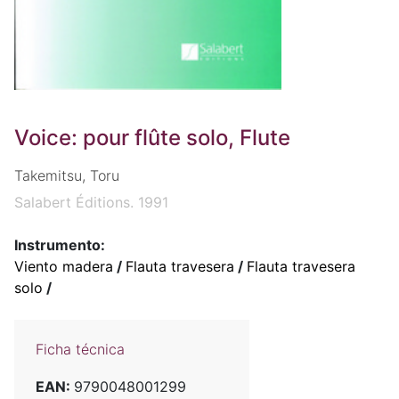
Voice: pour flûte solo, Flute
Takemitsu, Toru
Salabert Éditions. 1991
Instrumento:
Viento madera
/
Flauta travesera
/
Flauta travesera
solo
/
Ficha técnica
EAN:
9790048001299