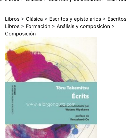
Libros
>
Clásica
>
Escritos y epistolarios
>
Escritos
Libros
>
Formación
>
Análisis y composición
>
Composición