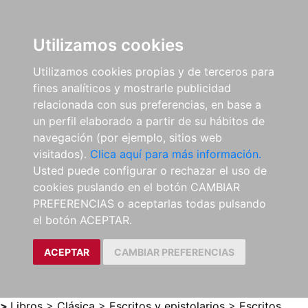
0
ES
Utilizamos cookies
Utilizamos cookies propias y de terceros para
fines analíticos y mostrarle publicidad
relacionada con sus preferencias, en base a
un perfil elaborado a partir de su hábitos de
navegación (por ejemplo, sitios web
visitados).
Clica aquí para más información.
Usted puede configurar o rechazar el uso de
cookies puslando en el botón CAMBIAR
PREFERENCIAS o aceptarlas todas pulsando
el botón ACEPTAR.
ACEPTAR
CAMBIAR PREFERENCIAS
>
Libros
>
Clásica
>
Escritos y epistolarios
>
Escritos