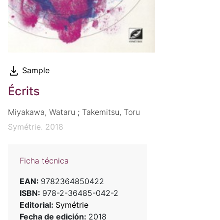
Sample
Écrits
Miyakawa, Wataru
;
Takemitsu, Toru
Symétrie. 2018
Ficha técnica
EAN:
9782364850422
ISBN:
978-2-36485-042-2
Editorial:
Symétrie
Fecha de edición:
2018