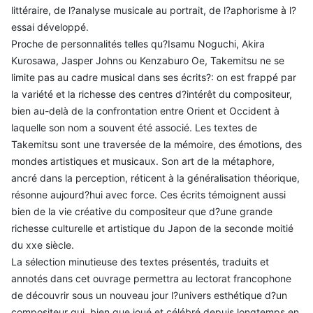
littéraire, de l?analyse musicale au portrait, de l?aphorisme à l?
essai développé.
Proche de personnalités telles qu?Isamu Noguchi, Akira
Kurosawa, Jasper Johns ou Kenzaburo Oe, Takemitsu ne se
limite pas au cadre musical dans ses écrits?: on est frappé par
la variété et la richesse des centres d?intérêt du compositeur,
bien au-delà de la confrontation entre Orient et Occident à
laquelle son nom a souvent été associé. Les textes de
Takemitsu sont une traversée de la mémoire, des émotions, des
mondes artistiques et musicaux. Son art de la métaphore,
ancré dans la perception, réticent à la généralisation théorique,
résonne aujourd?hui avec force. Ces écrits témoignent aussi
bien de la vie créative du compositeur que d?une grande
richesse culturelle et artistique du Japon de la seconde moitié
du xxe siècle.
La sélection minutieuse des textes présentés, traduits et
annotés dans cet ouvrage permettra au lectorat francophone
de découvrir sous un nouveau jour l?univers esthétique d?un
compositeur qui, bien que joué et célébré depuis longtemps en