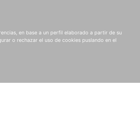
0
NOVEDADES
NOTICIAS
COMPRAS
encias, en base a un perfil elaborado a partir de su
INSTITUCIONALES
rar o rechazar el uso de cookies puslando en el