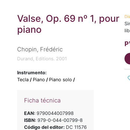
Valse, Op. 69 nº 1, pour
Di
Si
piano
li
P
Chopin, Frédéric
Durand, Editions. 2001
Instrumento:
Tecla
/
Piano
/
Piano solo
/
Ficha técnica
EAN:
9790044007998
ISBN:
979-0-044-00799-8
Código del editor:
DC 11576