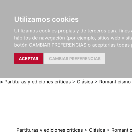
Utilizamos cookies
LIBROS
MÉTODOS Y
PARTITURAS Y EDICION
Utilizamos cookies propias y de terceros para fines 
EJERCICIOS
CRÍTICAS
hábitos de navegación (por ejemplo, sitios web visi
botón CAMBIAR PREFERENCIAS o aceptarlas todas 
ACEPTAR
CAMBIAR PREFERENCIAS
>
Partituras y ediciones críticas
>
Clásica
>
Romanticismo
Partituras y ediciones críticas
>
Clásica
>
Romanti