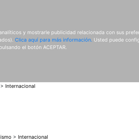
ES
ES
REVISTAS
CDS Y
MATERIAL
analíticos y mostrarle publicidad relacionada con sus prefer
DVDS
COMPLEMENTARIO
tados).
Clica aquí para más información.
Usted puede configu
pulsando el botón ACEPTAR.
>
Internacional
cismo
>
Internacional