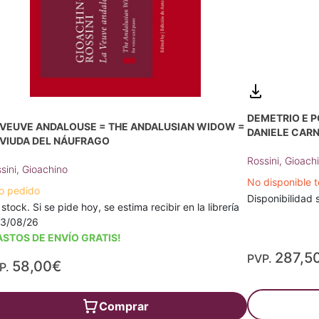
DEMETRIO E PO
 VEUVE ANDALOUSE = THE ANDALUSIAN WIDOW =
DANIELE CARN
 VIUDA DEL NÁUFRAGO
Rossini, Gioach
sini, Gioachino
No disponible 
o pedido
Disponibilidad s
 stock. Si se pide hoy, se estima recibir en la librería
13/08/26
ASTOS DE ENVÍO GRATIS!
287,5
PVP.
58,00€
P.
Comprar