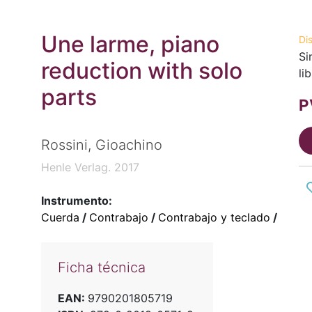
Une larme, piano
Di
Si
reduction with solo
li
parts
P
Rossini, Gioachino
Henle Verlag. 2017
Instrumento:
Cuerda
/
Contrabajo
/
Contrabajo y teclado
/
Ficha técnica
EAN:
9790201805719