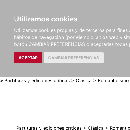
Utilizamos cookies
LIBROS
MÉTODOS Y
PARTITURAS Y EDICION
Utilizamos cookies propias y de terceros para fines 
EJERCICIOS
CRÍTICAS
hábitos de navegación (por ejemplo, sitios web visi
botón CAMBIAR PREFERENCIAS o aceptarlas todas 
ACEPTAR
CAMBIAR PREFERENCIAS
>
Partituras y ediciones críticas
>
Clásica
>
Romanticismo
Partituras y ediciones críticas
>
Clásica
>
Romanti