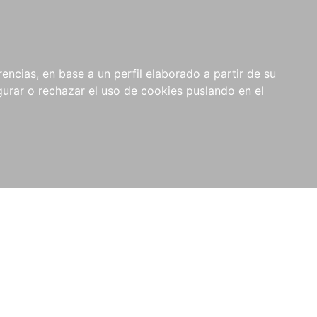
0
NOVEDADES
NOTICIAS
COMPRAS
encias, en base a un perfil elaborado a partir de su
INSTITUCIONALES
rar o rechazar el uso de cookies puslando en el