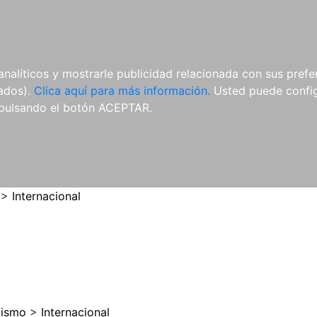
ES
ES
REVISTAS
CDS Y
MATERIAL
analíticos y mostrarle publicidad relacionada con sus prefer
DVDS
COMPLEMENTARIO
tados).
Clica aquí para más información.
Usted puede configu
pulsando el botón ACEPTAR.
>
Internacional
cismo
>
Internacional