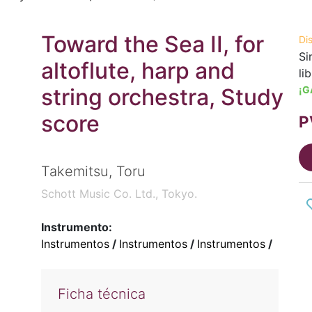
Toward the Sea II, for
Di
Si
altoflute, harp and
li
string orchestra, Study
¡G
score
P
Takemitsu, Toru
Schott Music Co. Ltd., Tokyo.
Instrumento:
Instrumentos
/
Instrumentos
/
Instrumentos
/
Ficha técnica