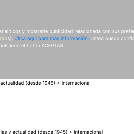
ES
ES
REVISTAS
CDS Y
MATERIAL
analíticos y mostrarle publicidad relacionada con sus prefer
DVDS
COMPLEMENTARIO
tados).
Clica aquí para más información.
Usted puede configu
pulsando el botón ACEPTAR.
 actualidad (desde 1945)
>
Internacional
ias y actualidad (desde 1945)
>
Internacional