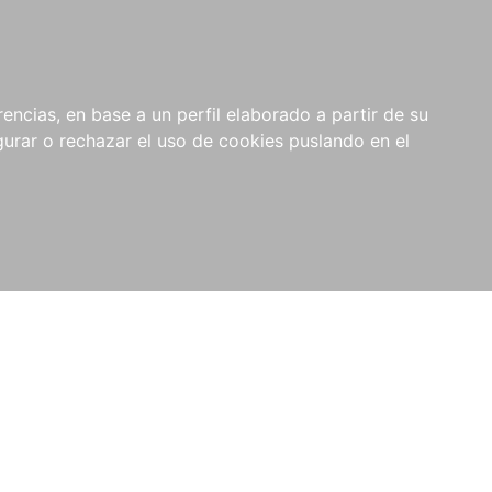
0
NOVEDADES
NOTICIAS
COMPRAS
encias, en base a un perfil elaborado a partir de su
INSTITUCIONALES
rar o rechazar el uso de cookies puslando en el