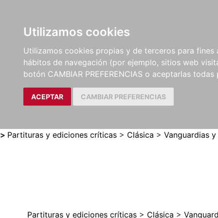
Utilizamos cookies
LIBROS
MÉTODOS Y
PARTITURAS Y EDICION
Utilizamos cookies propias y de terceros para fines 
EJERCICIOS
CRÍTICAS
hábitos de navegación (por ejemplo, sitios web visi
botón CAMBIAR PREFERENCIAS o aceptarlas todas 
ACEPTAR
CAMBIAR PREFERENCIAS
>
Partituras y ediciones críticas
>
Clásica
>
Vanguardias y
Partituras y ediciones críticas
>
Clásica
>
Vanguard