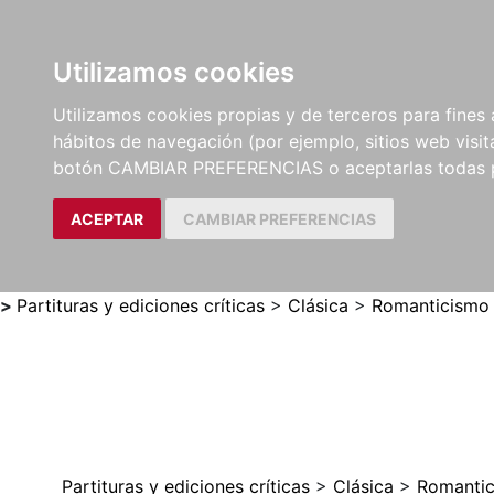
Utilizamos cookies
LIBROS
MÉTODOS Y
PARTITURAS Y EDICION
Utilizamos cookies propias y de terceros para fines 
EJERCICIOS
CRÍTICAS
hábitos de navegación (por ejemplo, sitios web visi
botón CAMBIAR PREFERENCIAS o aceptarlas todas 
ACEPTAR
CAMBIAR PREFERENCIAS
>
Partituras y ediciones críticas
>
Clásica
>
Romanticismo
Partituras y ediciones críticas
>
Clásica
>
Romanti