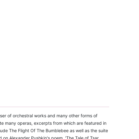
er of orchestral works and many other forms of
te many operas, excerpts from which are featured in
rlude The Flight Of The Bumblebee as well as the suite
ed on Alexander Pushkin's poem, 'The Tale of Tsar