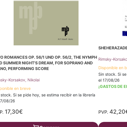
SHEHERAZADE,
O ROMANCES OP. 56/1 UND OP. 56/2, THE NYMPH
Rimsky-Korsako
D SUMMER NIGHT'S DREAM, FOR SOPRANO AND
Disponible en 
ANO, PERFORMING SCORE
Sin stock. Si se
sky-Korsakov, Nikolai
el 17/08/26
¡GASTOS DE E
ponible en breve
 stock. Si se pide hoy, se estima recibir en la librería
17/08/26
17,30€
42,20
P.
PVP.