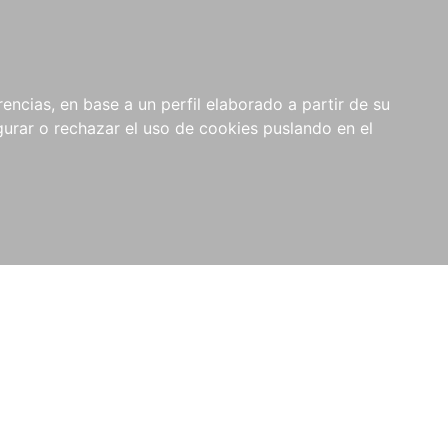
0
NOVEDADES
NOTICIAS
COMPRAS
encias, en base a un perfil elaborado a partir de su
INSTITUCIONALES
rar o rechazar el uso de cookies puslando en el