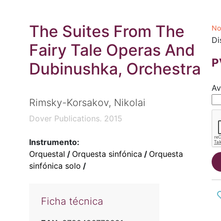
The Suites From The
No
Di
Fairy Tale Operas And
P
Dubinushka, Orchestra
Av
Rimsky-Korsakov, Nikolai
Dover Publications. 2015
Instrumento:
Orquestal
/
Orquesta sinfónica
/
Orquesta
sinfónica solo
/
Ficha técnica