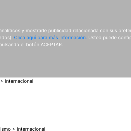
ES
ES
REVISTAS
CDS Y
MATERIAL
analíticos y mostrarle publicidad relacionada con sus prefer
DVDS
COMPLEMENTARIO
tados).
Clica aquí para más información.
Usted puede configu
pulsando el botón ACEPTAR.
>
Internacional
cismo
>
Internacional