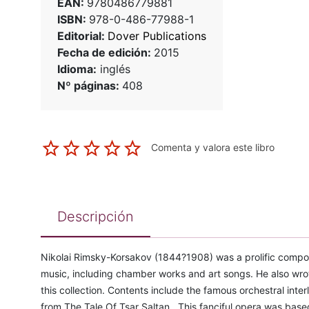
EAN:
9780486779881
ISBN:
978-0-486-77988-1
Editorial:
Dover Publications
Fecha de edición:
2015
Idioma:
inglés
Nº páginas:
408
Comenta y valora este libro
Descripción
Nikolai Rimsky-Korsakov (1844?1908) was a prolific compos
music, including chamber works and art songs. He also wro
this collection. Contents include the famous orchestral inte
from The Tale Of Tsar Saltan . This fanciful opera was bas