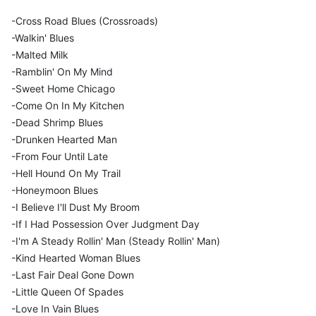
-Cross Road Blues (Crossroads)
-Walkin' Blues
-Malted Milk
-Ramblin' On My Mind
-Sweet Home Chicago
-Come On In My Kitchen
-Dead Shrimp Blues
-Drunken Hearted Man
-From Four Until Late
-Hell Hound On My Trail
-Honeymoon Blues
-I Believe I'll Dust My Broom
-If I Had Possession Over Judgment Day
-I'm A Steady Rollin' Man (Steady Rollin' Man)
-Kind Hearted Woman Blues
-Last Fair Deal Gone Down
-Little Queen Of Spades
-Love In Vain Blues