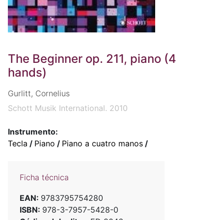
The Beginner op. 211, piano (4
hands)
Gurlitt, Cornelius
Schott Musik International. 2010
Instrumento:
Tecla
/
Piano
/
Piano a cuatro manos
/
Ficha técnica
EAN:
9783795754280
ISBN:
978-3-7957-5428-0