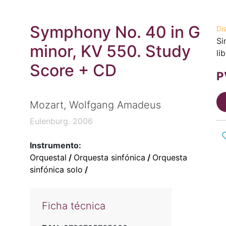
Symphony No. 40 in G
Di
Si
minor, KV 550. Study
li
Score + CD
P
Mozart, Wolfgang Amadeus
Eulenburg. 2006
Instrumento:
Orquestal
/
Orquesta sinfónica
/
Orquesta
sinfónica solo
/
Ficha técnica