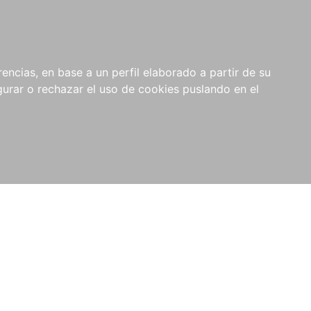
0
NOVEDADES
NOTICIAS
COMPRAS
encias, en base a un perfil elaborado a partir de su
INSTITUCIONALES
rar o rechazar el uso de cookies puslando en el