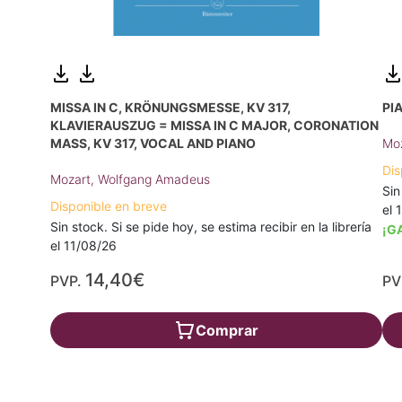
MISSA IN C, KRÖNUNGSMESSE, KV 317,
PI
KLAVIERAUSZUG = MISSA IN C MAJOR, CORONATION
MASS, KV 317, VOCAL AND PIANO
Moz
Dis
Mozart, Wolfgang Amadeus
Sin
Disponible en breve
el 
Sin stock. Si se pide hoy, se estima recibir en la librería
¡G
el 11/08/26
14,40€
PVP.
PV
Comprar