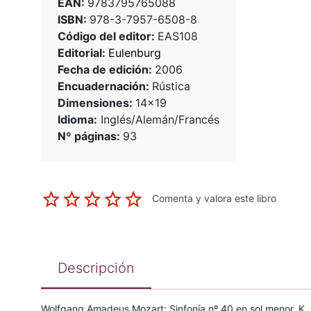
EAN:
9783795765088
ISBN:
978-3-7957-6508-8
Código del editor:
EAS108
Editorial:
Eulenburg
Fecha de edición:
2006
Encuadernación:
Rústica
Dimensiones:
14x19
Idioma:
Inglés/Alemán/Francés
Nº páginas:
93
Comenta y valora este libro
Descripción
Wolfgang Amadeus Mozart: Sinfonía nº 40 en sol menor, K. 5