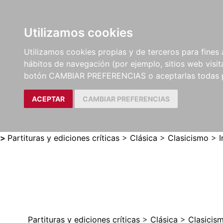
Utilizamos cookies
LIBROS
MÉTODOS Y
PARTITURAS Y EDICION
Utilizamos cookies propias y de terceros para fines 
EJERCICIOS
CRÍTICAS
hábitos de navegación (por ejemplo, sitios web visi
botón CAMBIAR PREFERENCIAS o aceptarlas todas 
ACEPTAR
CAMBIAR PREFERENCIAS
>
Partituras y ediciones críticas
>
Clásica
>
Clasicismo
>
I
Partituras y ediciones críticas
>
Clásica
>
Clasicis