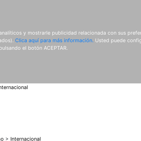
ES
ES
REVISTAS
CDS Y
MATERIAL
analíticos y mostrarle publicidad relacionada con sus prefer
DVDS
COMPLEMENTARIO
tados).
Clica aquí para más información.
Usted puede configu
pulsando el botón ACEPTAR.
nternacional
mo
>
Internacional