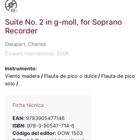
Suite No. 2 in g-moll, for Soprano
Recorder
Dieupart, Charles
Dowani International. 2006
Instrumento:
Viento madera
/
Flauta de pico o dulce
/
Flauta de pico
solo
/
Ficha técnica
EAN:
9783905477146
ISBN:
978-3-90547-714-6
Código del editor:
DOW 1503