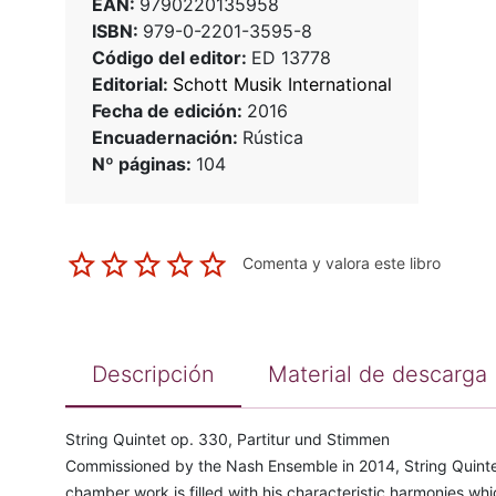
EAN:
9790220135958
ISBN:
979-0-2201-3595-8
Código del editor:
ED 13778
Editorial:
Schott Musik International
Fecha de edición:
2016
Encuadernación:
Rústica
Nº páginas:
104
Comenta y valora este libro
Descripción
Material de descarga
String Quintet op. 330, Partitur und Stimmen
Commissioned by the Nash Ensemble in 2014, String Quintet 
chamber work is filled with his characteristic harmonies w