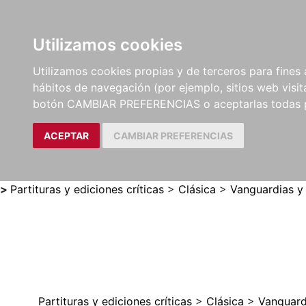
Utilizamos cookies
LIBROS
MÉTODOS Y
PARTITURAS Y EDICION
Utilizamos cookies propias y de terceros para fines 
EJERCICIOS
CRÍTICAS
hábitos de navegación (por ejemplo, sitios web visi
botón CAMBIAR PREFERENCIAS o aceptarlas todas 
ACEPTAR
CAMBIAR PREFERENCIAS
>
Partituras y ediciones críticas
>
Clásica
>
Vanguardias y
Partituras y ediciones críticas
>
Clásica
>
Vanguard