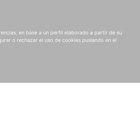
0
NOVEDADES
NOTICIAS
COMPRAS
encias, en base a un perfil elaborado a partir de su
INSTITUCIONALES
rar o rechazar el uso de cookies puslando en el