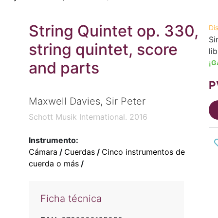
String Quintet op. 330,
Di
Si
string quintet, score
li
and parts
¡G
P
Maxwell Davies, Sir Peter
Schott Musik International. 2016
Instrumento:
Cámara
/
Cuerdas
/
Cinco instrumentos de
cuerda o más
/
Ficha técnica