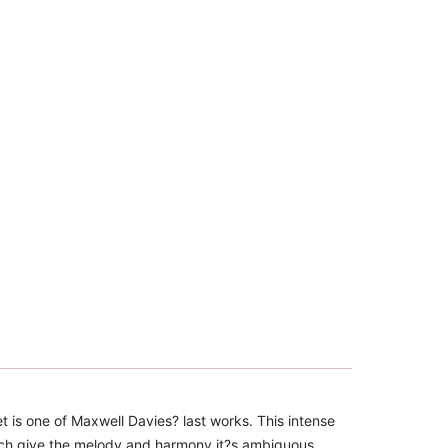
is one of Maxwell Davies? last works. This intense
hich give the melody and harmony it?s ambiguous,