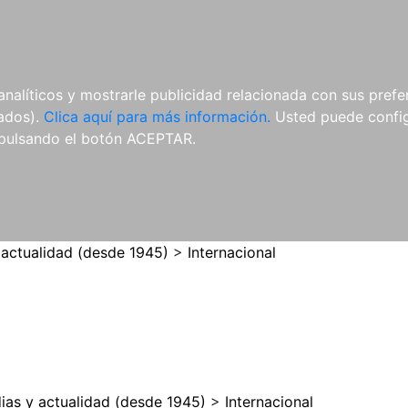
ES
ES
REVISTAS
CDS Y
MATERIAL
analíticos y mostrarle publicidad relacionada con sus prefer
DVDS
COMPLEMENTARIO
tados).
Clica aquí para más información.
Usted puede configu
pulsando el botón ACEPTAR.
 actualidad (desde 1945)
>
Internacional
ias y actualidad (desde 1945)
>
Internacional