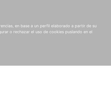
0
NOVEDADES
NOTICIAS
COMPRAS
encias, en base a un perfil elaborado a partir de su
INSTITUCIONALES
rar o rechazar el uso de cookies puslando en el