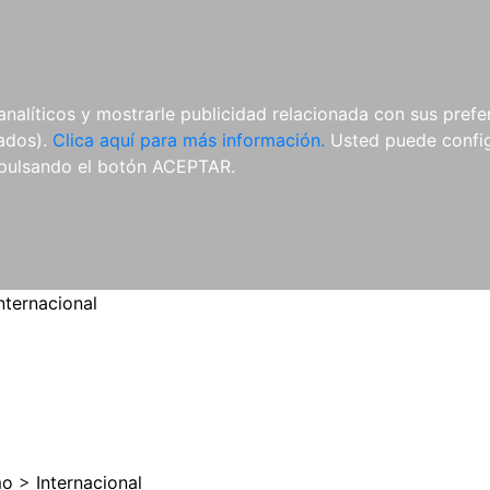
ES
ES
REVISTAS
CDS Y
MATERIAL
analíticos y mostrarle publicidad relacionada con sus prefer
DVDS
COMPLEMENTARIO
tados).
Clica aquí para más información.
Usted puede configu
pulsando el botón ACEPTAR.
nternacional
mo
>
Internacional