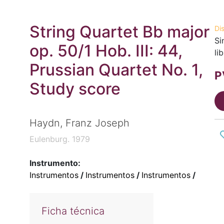
String Quartet Bb major
Di
Si
op. 50/1 Hob. III: 44,
li
Prussian Quartet No. 1,
P
Study score
Haydn, Franz Joseph
Eulenburg. 1979
Instrumento:
Instrumentos
/
Instrumentos
/
Instrumentos
/
Ficha técnica