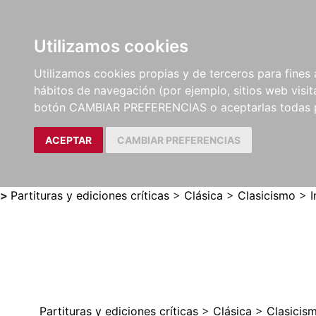
Utilizamos cookies
LIBROS
MÉTODOS Y
PARTITURAS Y EDICION
Utilizamos cookies propias y de terceros para fines 
EJERCICIOS
CRÍTICAS
hábitos de navegación (por ejemplo, sitios web visi
botón CAMBIAR PREFERENCIAS o aceptarlas todas 
ACEPTAR
CAMBIAR PREFERENCIAS
>
Partituras y ediciones críticas
>
Clásica
>
Clasicismo
>
I
Partituras y ediciones críticas
>
Clásica
>
Clasicis