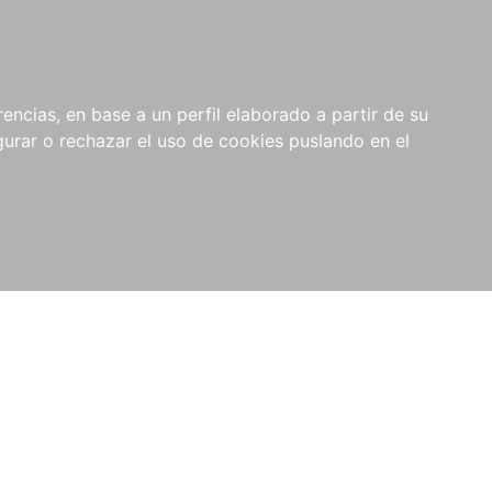
0
NOVEDADES
NOTICIAS
COMPRAS
encias, en base a un perfil elaborado a partir de su
INSTITUCIONALES
rar o rechazar el uso de cookies puslando en el