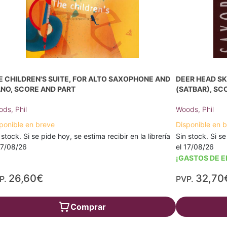
E CHILDREN'S SUITE, FOR ALTO SAXOPHONE AND
DEER HEAD S
ANO, SCORE AND PART
(SATBAR), SC
ds, Phil
Woods, Phil
ponible en breve
Disponible en 
 stock. Si se pide hoy, se estima recibir en la librería
Sin stock. Si se
17/08/26
el 17/08/26
¡GASTOS DE E
26,60€
32,70
P.
PVP.
Comprar