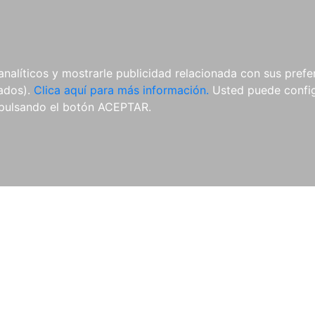
ES
ES
REVISTAS
CDS Y
MATERIAL
analíticos y mostrarle publicidad relacionada con sus prefer
DVDS
COMPLEMENTARIO
tados).
Clica aquí para más información.
Usted puede configu
pulsando el botón ACEPTAR.