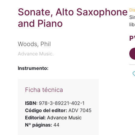
Sonate, Alto Saxophone
Di
Si
and Piano
li
P
Woods, Phil
Advance Music.
Instrumento:
Ficha técnica
ISBN:
978-3-89221-402-1
Código del editor:
ADV 7045
Editorial:
Advance Music
Nº páginas:
44