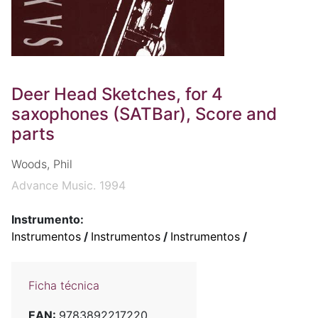
Deer Head Sketches, for 4
saxophones (SATBar), Score and
parts
Woods, Phil
Advance Music. 1994
Instrumento:
Instrumentos
/
Instrumentos
/
Instrumentos
/
Ficha técnica
EAN:
9783892217220