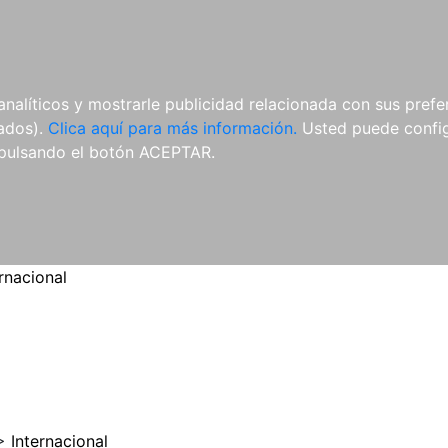
ES
ES
REVISTAS
CDS Y
MATERIAL
analíticos y mostrarle publicidad relacionada con sus prefer
DVDS
COMPLEMENTARIO
tados).
Clica aquí para más información.
Usted puede configu
pulsando el botón ACEPTAR.
rnacional
>
Internacional