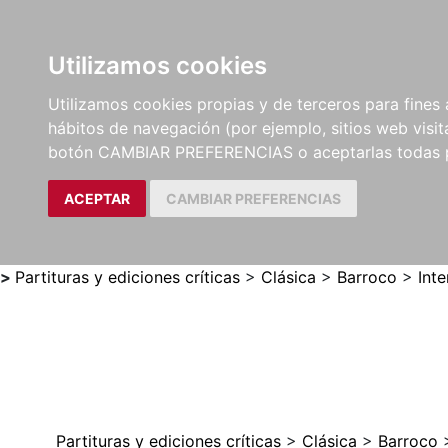
Utilizamos cookies
LIBROS
MÉTODOS Y
PARTITURAS Y EDICION
Utilizamos cookies propias y de terceros para fines 
EJERCICIOS
CRÍTICAS
hábitos de navegación (por ejemplo, sitios web visi
botón CAMBIAR PREFERENCIAS o aceptarlas todas 
ACEPTAR
CAMBIAR PREFERENCIAS
>
Partituras y ediciones críticas
>
Clásica
>
Barroco
>
Inte
Partituras y ediciones críticas
>
Clásica
>
Barroco