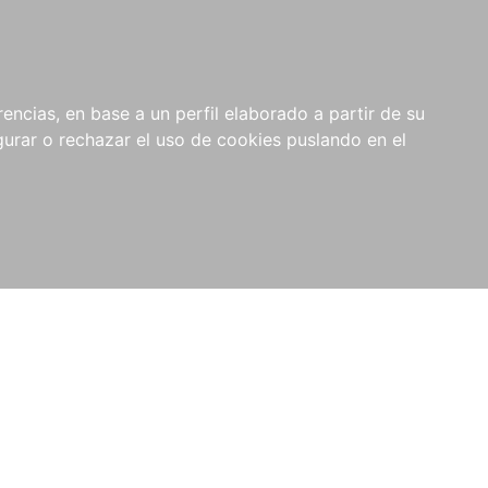
0
NOVEDADES
NOTICIAS
COMPRAS
encias, en base a un perfil elaborado a partir de su
INSTITUCIONALES
rar o rechazar el uso de cookies puslando en el