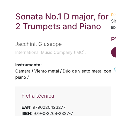
Sonata No.1 D major, for
Di
Si
2 Trumpets and Piano
li
P
Jacchini, Giuseppe
International Music Company (IMC).
Instrumento:
Cámara
/
Viento metal
/
Dúo de viento metal con
piano
/
Ficha técnica
EAN:
9790220423277
ISBN:
979-0-2204-2327-7