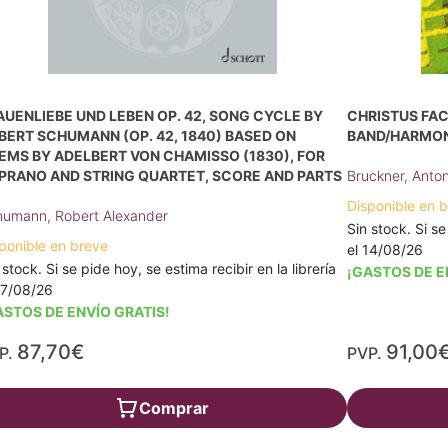
AUENLIEBE UND LEBEN OP. 42, SONG CYCLE BY
CHRISTUS FAC
BERT SCHUMANN (OP. 42, 1840) BASED ON
BAND/HARMON
EMS BY ADELBERT VON CHAMISSO (1830), FOR
PRANO AND STRING QUARTET, SCORE AND PARTS
Bruckner, Anto
Disponible en 
umann, Robert Alexander
Sin stock. Si se
ponible en breve
el 14/08/26
 stock. Si se pide hoy, se estima recibir en la librería
¡GASTOS DE E
17/08/26
ASTOS DE ENVÍO GRATIS!
87,70€
91,00
P.
PVP.
Comprar