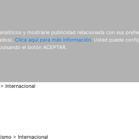
ES
ES
REVISTAS
CDS Y
MATERIAL
analíticos y mostrarle publicidad relacionada con sus prefer
DVDS
COMPLEMENTARIO
tados).
Clica aquí para más información.
Usted puede configu
pulsando el botón ACEPTAR.
>
Internacional
cismo
>
Internacional