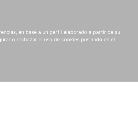
0
NOVEDADES
NOTICIAS
COMPRAS
encias, en base a un perfil elaborado a partir de su
INSTITUCIONALES
rar o rechazar el uso de cookies puslando en el