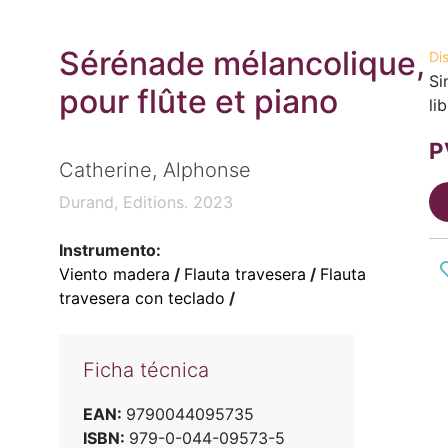
Sérénade mélancolique,
Di
Si
pour flûte et piano
li
P
Catherine, Alphonse
Durand, Editions. 2023
Instrumento:
Viento madera
/
Flauta travesera
/
Flauta
travesera con teclado
/
Ficha técnica
EAN:
9790044095735
ISBN:
979-0-044-09573-5