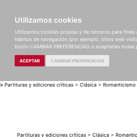
Utilizamos cookies
LIBROS
MÉTODOS Y
PARTITURAS Y EDICION
Utilizamos cookies propias y de terceros para fines 
EJERCICIOS
CRÍTICAS
hábitos de navegación (por ejemplo, sitios web visi
botón CAMBIAR PREFERENCIAS o aceptarlas todas 
ACEPTAR
CAMBIAR PREFERENCIAS
>
Partituras y ediciones críticas
>
Clásica
>
Romanticismo
Partituras y ediciones críticas
>
Clásica
>
Romanti