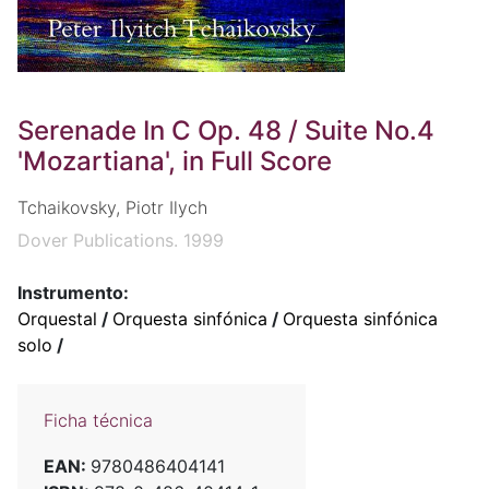
Serenade In C Op. 48 / Suite No.4
'Mozartiana', in Full Score
Tchaikovsky, Piotr Ilych
Dover Publications. 1999
Instrumento:
Orquestal
/
Orquesta sinfónica
/
Orquesta sinfónica
solo
/
Ficha técnica
EAN:
9780486404141