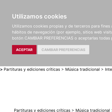
Utilizamos cookies
LIBROS
MÉTODOS Y
PARTITURAS Y EDICION
Utilizamos cookies propias y de terceros para fines 
EJERCICIOS
CRÍTICAS
hábitos de navegación (por ejemplo, sitios web visi
botón CAMBIAR PREFERENCIAS o aceptarlas todas 
ACEPTAR
CAMBIAR PREFERENCIAS
>
Partituras y ediciones críticas
>
Música tradicional
>
Int
Partituras y ediciones críticas
>
Música tradicional