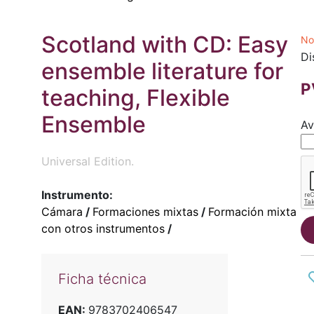
Scotland with CD: Easy
No
Di
ensemble literature for
P
teaching, Flexible
Ensemble
Av
Universal Edition.
Instrumento:
Cámara
/
Formaciones mixtas
/
Formación mixta
con otros instrumentos
/
Ficha técnica
EAN:
9783702406547