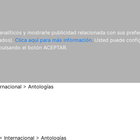
ES
ES
REVISTAS
CDS Y
MATERIAL
analíticos y mostrarle publicidad relacionada con sus prefer
DVDS
COMPLEMENTARIO
tados).
Clica aquí para más información.
Usted puede configu
pulsando el botón ACEPTAR.
ernacional
>
Antologías
>
Internacional
>
Antologías