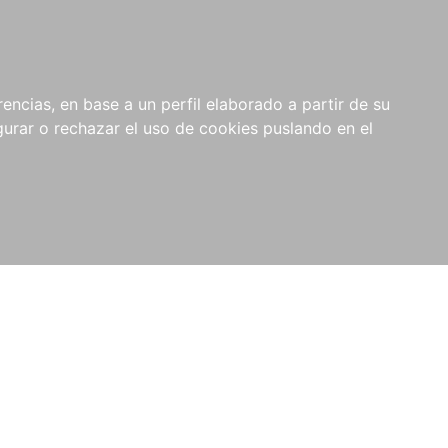
0
NOVEDADES
NOTICIAS
COMPRAS
encias, en base a un perfil elaborado a partir de su
INSTITUCIONALES
rar o rechazar el uso de cookies puslando en el