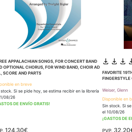
REE APPALACHIAN SONGS, FOR CONCERT BAND
D OPTIONAL CHORUS, FOR WIND BAND, CHOIR AD
FAVORITE 19
B., SCORE AND PARTS
FINGERSTYLE 
ponible en breve
Weiser, Glenn
 stock. Si se pide hoy, se estima recibir en la librería
11/08/26
Disponible en 
ASTOS DE ENVÍO GRATIS!
Sin stock. Si se
el 10/08/26
¡GASTOS DE E
124,30€
32,20
P.
PVP.