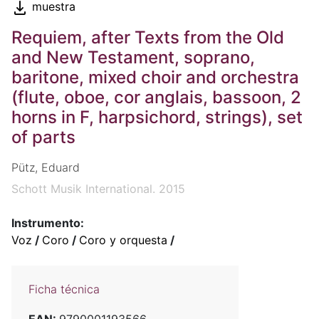
muestra
Requiem, after Texts from the Old
and New Testament, soprano,
baritone, mixed choir and orchestra
(flute, oboe, cor anglais, bassoon, 2
horns in F, harpsichord, strings), set
of parts
Pütz, Eduard
Schott Musik International. 2015
Instrumento:
Voz
/
Coro
/
Coro y orquesta
/
Ficha técnica
EAN:
9790001193566