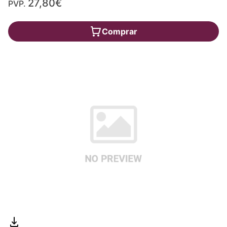
27,80€
PVP.
Comprar