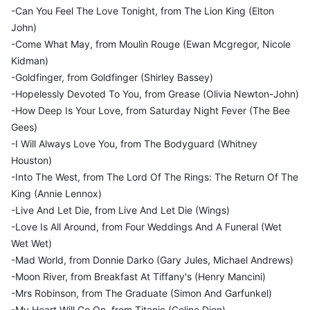
-Can You Feel The Love Tonight, from The Lion King (Elton
John)
-Come What May, from Moulin Rouge (Ewan Mcgregor, Nicole
Kidman)
-Goldfinger, from Goldfinger (Shirley Bassey)
-Hopelessly Devoted To You, from Grease (Olivia Newton-John)
-How Deep Is Your Love, from Saturday Night Fever (The Bee
Gees)
-I Will Always Love You, from The Bodyguard (Whitney
Houston)
-Into The West, from The Lord Of The Rings: The Return Of The
King (Annie Lennox)
-Live And Let Die, from Live And Let Die (Wings)
-Love Is All Around, from Four Weddings And A Funeral (Wet
Wet Wet)
-Mad World, from Donnie Darko (Gary Jules, Michael Andrews)
-Moon River, from Breakfast At Tiffany's (Henry Mancini)
-Mrs Robinson, from The Graduate (Simon And Garfunkel)
-My Heart Will Go On, from Titanic (Celine Dion)