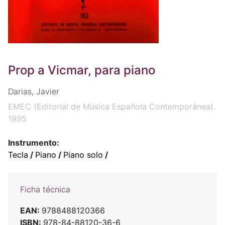
Prop a Vicmar, para piano
Darias, Javier
EMEC (Editorial de Música Española Contemporánea).
1995
Instrumento:
Tecla
/
Piano
/
Piano solo
/
Ficha técnica
EAN:
9788488120366
ISBN:
978-84-88120-36-6