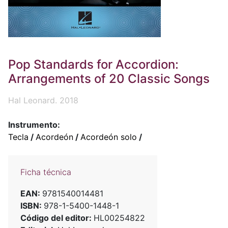
Pop Standards for Accordion:
Arrangements of 20 Classic Songs
Hal Leonard. 2018
Instrumento:
Tecla
/
Acordeón
/
Acordeón solo
/
Ficha técnica
EAN:
9781540014481
ISBN:
978-1-5400-1448-1
Código del editor:
HL00254822