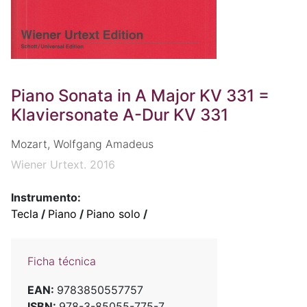
Piano Sonata in A Major KV 331 =
Klaviersonate A-Dur KV 331
Mozart, Wolfgang Amadeus
Wiener Urtext. 2016
Instrumento:
Tecla
/
Piano
/
Piano solo
/
Ficha técnica
EAN:
9783850557757
ISBN:
978-3-85055-775-7