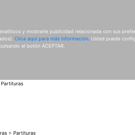
ES
ES
REVISTAS
CDS Y
MATERIAL
analíticos y mostrarle publicidad relacionada con sus prefer
DVDS
COMPLEMENTARIO
tados).
Clica aquí para más información.
Usted puede configu
pulsando el botón ACEPTAR.
>
Partituras
uras
>
Partituras