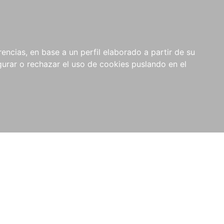
0
NOVEDADES
NOTICIAS
COMPRAS
encias, en base a un perfil elaborado a partir de su
INSTITUCIONALES
rar o rechazar el uso de cookies puslando en el