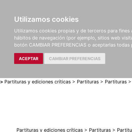
Utilizamos cookies
LIBROS
MÉTODOS Y
PARTITURAS Y EDICION
Utilizamos cookies propias y de terceros para fines 
EJERCICIOS
CRÍTICAS
hábitos de navegación (por ejemplo, sitios web visi
botón CAMBIAR PREFERENCIAS o aceptarlas todas 
ACEPTAR
CAMBIAR PREFERENCIAS
>
Partituras y ediciones críticas
>
Partituras
>
Partituras
Partituras y ediciones críticas
>
Partituras
>
Partit