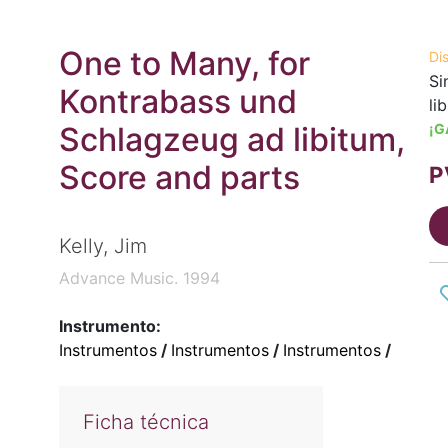
One to Many, for
Di
Si
Kontrabass und
li
Schlagzeug ad libitum,
¡G
Score and parts
P
Kelly, Jim
Advance Music. 1994
Instrumento:
Instrumentos
/
Instrumentos
/
Instrumentos
/
Ficha técnica