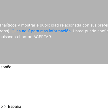
ES
ES
REVISTAS
CDS Y
MATERIAL
analíticos y mostrarle publicidad relacionada con sus prefer
DVDS
COMPLEMENTARIO
tados).
Clica aquí para más información.
Usted puede configu
pulsando el botón ACEPTAR.
España
mo
>
España