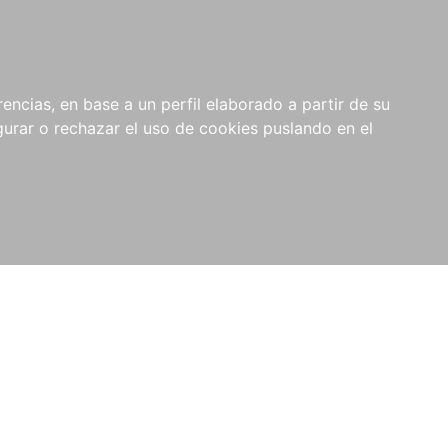
0
NOVEDADES
NOTICIAS
COMPRAS
encias, en base a un perfil elaborado a partir de su
INSTITUCIONALES
rar o rechazar el uso de cookies puslando en el