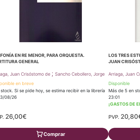
NFONÍA EN RE MENOR, PARA ORQUESTA.
LOS TRES EST
RTITURA GENERAL
JUAN CRISÓS
;
iaga, Juan Crisóstomo de
Sancho Cebollero, Jorge
Arriaga, Juan 
ponible en breve
Disponible
 stock. Si se pide hoy, se estima recibir en la librería
Más de 5 en sto
13/08/26
23:01
¡GASTOS DE E
26,00€
20,80
P.
PVP.
Comprar