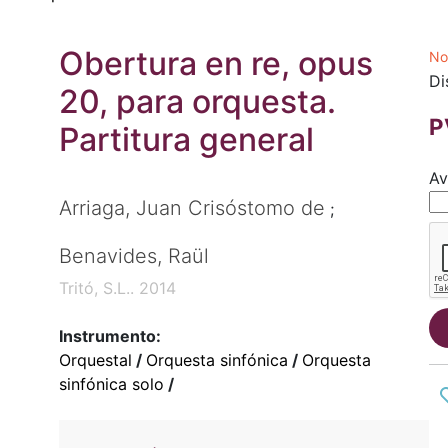
Obertura en re, opus
No
Di
20, para orquesta.
P
Partitura general
Av
Arriaga, Juan Crisóstomo de
;
Benavides, Raül
Tritó, S.L.. 2014
Instrumento:
Orquestal
/
Orquesta sinfónica
/
Orquesta
sinfónica solo
/