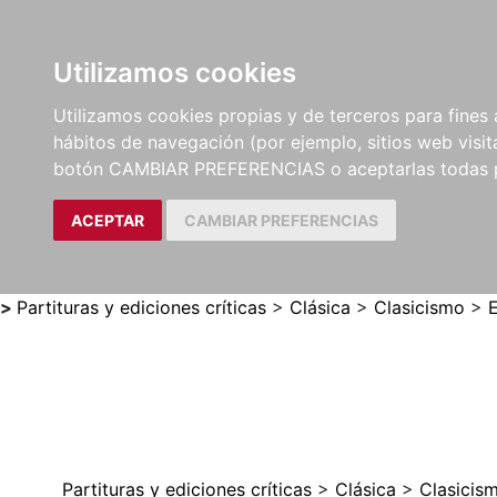
Utilizamos cookies
LIBROS
MÉTODOS Y
PARTITURAS Y EDICION
Utilizamos cookies propias y de terceros para fines 
EJERCICIOS
CRÍTICAS
hábitos de navegación (por ejemplo, sitios web visi
botón CAMBIAR PREFERENCIAS o aceptarlas todas 
ACEPTAR
CAMBIAR PREFERENCIAS
>
Partituras y ediciones críticas
>
Clásica
>
Clasicismo
>
Partituras y ediciones críticas
>
Clásica
>
Clasicis