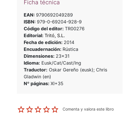
Ficha técnica
EAN:
9790692049289
ISBN:
979-0-69204-928-9
Código del editor:
TR00276
Editorial:
Tritó, S.L.
Fecha de edición:
2014
Encuadernación:
Rústica
Dimensiones:
23x31
Idioma:
Eusk/Cat/Cast/Ing
Traductor:
Oskar Gereño (eusk); Chris
Gladwin (en)
Nº páginas:
XI+35
Comenta y valora este libro