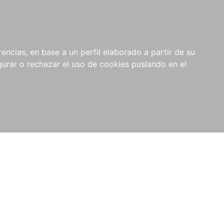
0
NOVEDADES
NOTICIAS
COMPRAS
encias, en base a un perfil elaborado a partir de su
INSTITUCIONALES
rar o rechazar el uso de cookies puslando en el