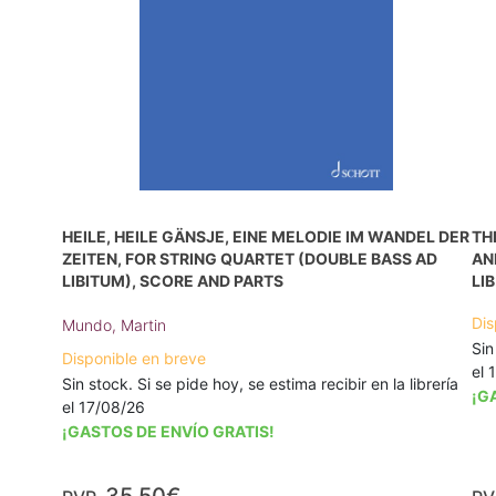
HEILE, HEILE GÄNSJE, EINE MELODIE IM WANDEL DER
TH
ZEITEN, FOR STRING QUARTET (DOUBLE BASS AD
AN
LIBITUM), SCORE AND PARTS
LI
Dis
Mundo, Martin
Sin
Disponible en breve
el 
Sin stock. Si se pide hoy, se estima recibir en la librería
¡G
el 17/08/26
¡GASTOS DE ENVÍO GRATIS!
35,50€