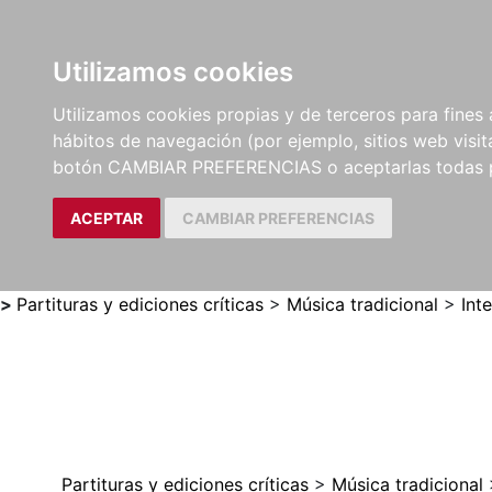
Utilizamos cookies
LIBROS
MÉTODOS Y
PARTITURAS Y EDICION
Utilizamos cookies propias y de terceros para fines 
EJERCICIOS
CRÍTICAS
hábitos de navegación (por ejemplo, sitios web visi
botón CAMBIAR PREFERENCIAS o aceptarlas todas 
ACEPTAR
CAMBIAR PREFERENCIAS
>
Partituras y ediciones críticas
>
Música tradicional
>
Int
Partituras y ediciones críticas
>
Música tradicional