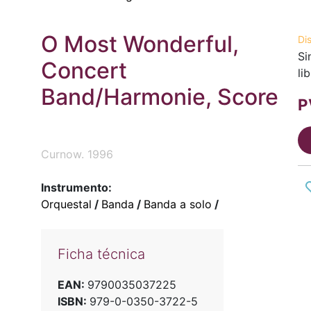
O Most Wonderful,
Di
Si
Concert
li
Band/Harmonie, Score
P
Curnow. 1996
Instrumento:
Orquestal
/
Banda
/
Banda a solo
/
Ficha técnica
EAN:
9790035037225
ISBN:
979-0-0350-3722-5