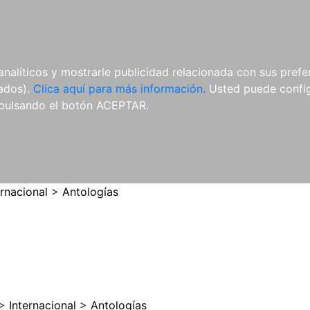
ES
ES
REVISTAS
CDS Y
MATERIAL
analíticos y mostrarle publicidad relacionada con sus prefer
DVDS
COMPLEMENTARIO
tados).
Clica aquí para más información.
Usted puede configu
pulsando el botón ACEPTAR.
ernacional
>
Antologías
>
Internacional
>
Antologías