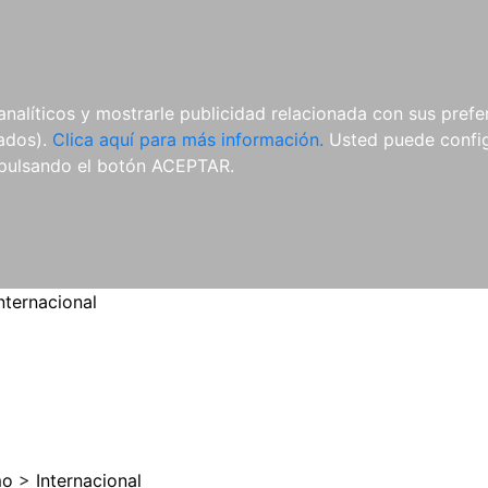
ES
ES
REVISTAS
CDS Y
MATERIAL
analíticos y mostrarle publicidad relacionada con sus prefer
DVDS
COMPLEMENTARIO
tados).
Clica aquí para más información.
Usted puede configu
pulsando el botón ACEPTAR.
nternacional
mo
>
Internacional