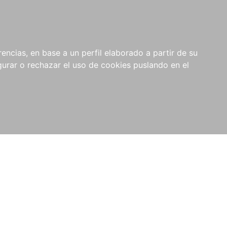
0
NOVEDADES
NOTICIAS
COMPRAS
encias, en base a un perfil elaborado a partir de su
INSTITUCIONALES
rar o rechazar el uso de cookies puslando en el