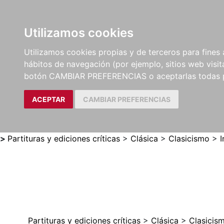
Utilizamos cookies
LIBROS
MÉTODOS Y
PARTITURAS Y EDICION
Utilizamos cookies propias y de terceros para fines 
EJERCICIOS
CRÍTICAS
hábitos de navegación (por ejemplo, sitios web visi
botón CAMBIAR PREFERENCIAS o aceptarlas todas 
ACEPTAR
CAMBIAR PREFERENCIAS
>
Partituras y ediciones críticas
>
Clásica
>
Clasicismo
>
I
Partituras y ediciones críticas
>
Clásica
>
Clasicis