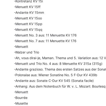
-Kontretanz KV 15i
-Menuett KV 15ff
-Andante KV 15mm
-Menuett KV 15oo
-Menuett KV 15pp
-Menuett KV 15qq
-Menuett No. 3 aus: 11 Menuette KV 176
-Menuett No. 7 aus: 11 Menuette KV 176
-Menuett
-Walzer und Trio
-Ah, vous dirai-je, Maman. Thema und 5. Variation aus: 12 
-Menuett und Trio No. 4 aus: 8 Menuette KV 315a (315g)
-Andante grazioso. Thema des ersten Satzes aus der Sona
-Polonaise aus: Wiener Sonatine No. 5 F-Dur KV 439b
-Andante aus: Sonate C-Dur KV 545 (Sonata facile)
-Anhang: Aus dem Notenbuch für W. v. L. Mozart: Bourlesq
-Menuett
-Bourrée
-Musette