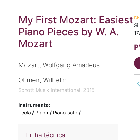
My First Mozart: Easiest
Di
Si
Piano Pieces by W. A.
17
Mozart
P
Mozart, Wolfgang Amadeus
;
Ohmen, Wilhelm
Schott Musik International. 2015
Instrumento:
Tecla
/
Piano
/
Piano solo
/
Ficha técnica