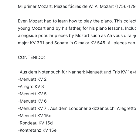
Mi primer Mozart: Piezas fáciles de W. A. Mozart (1756-179
Even Mozart had to learn how to play the piano. This colle
young Mozart and by his father, for his piano lessons. Inc
alongside popular pieces by Mozart such as Ah vous dirai-
major KV 331 and Sonata in C major KV 545. All pieces can 
CONTENIDO:
-Aus dem Notenbuch für Nannerl: Menuett und Trio KV 1e+
-Menuett KV 2
-Allegro KV 3
-Menuett KV 5
-Menuett KV 6
-Menuett KV 7 . Aus dem Londoner Skizzenbuch: Allegrett
-Menuett KV 15c
-Rondeau KV 15d
-Kontretanz KV 15e