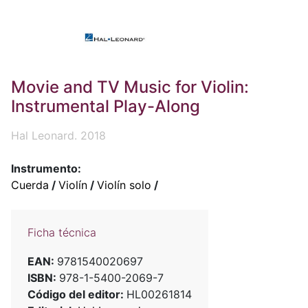
Movie and TV Music for Violin:
Instrumental Play-Along
Hal Leonard. 2018
Instrumento:
Cuerda
/
Violín
/
Violín solo
/
Ficha técnica
EAN:
9781540020697
ISBN:
978-1-5400-2069-7
Código del editor:
HL00261814