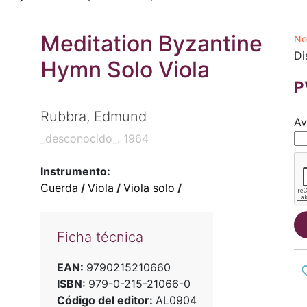
Meditation Byzantine
No
Di
Hymn Solo Viola
P
Rubbra, Edmund
Av
_desconocido_. 1964
Instrumento:
Cuerda
/
Viola
/
Viola solo
/
Ficha técnica
EAN:
9790215210660
ISBN:
979-0-215-21066-0
Código del editor:
AL0904