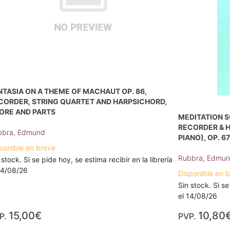
NTASIA ON A THEME OF MACHAUT OP. 86,
CORDER, STRING QUARTET AND HARPSICHORD,
ORE AND PARTS
MEDITATION S
RECORDER & H
bbra, Edmund
PIANO), OP. 6
ponible en breve
Rubbra, Edmu
 stock. Si se pide hoy, se estima recibir en la librería
14/08/26
Disponible en 
Sin stock. Si se
el 14/08/26
15,00€
10,80
P.
PVP.