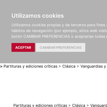
Utilizamos cookies
LIBROS
MÉTODOS Y
PARTITURAS Y EDICION
Utilizamos cookies propias y de terceros para fines 
EJERCICIOS
CRÍTICAS
hábitos de navegación (por ejemplo, sitios web visi
botón CAMBIAR PREFERENCIAS o aceptarlas todas 
ACEPTAR
CAMBIAR PREFERENCIAS
>
Partituras y ediciones críticas
>
Clásica
>
Vanguardias y
Partituras y ediciones críticas
>
Clásica
>
Vanguard