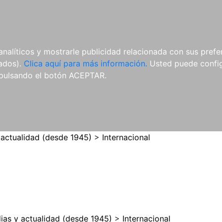
ES
ES
REVISTAS
CDS Y
MATERIAL
analíticos y mostrarle publicidad relacionada con sus prefer
DVDS
COMPLEMENTARIO
tados).
Clica aquí para más información.
Usted puede configu
pulsando el botón ACEPTAR.
 actualidad (desde 1945)
>
Internacional
ias y actualidad (desde 1945)
>
Internacional