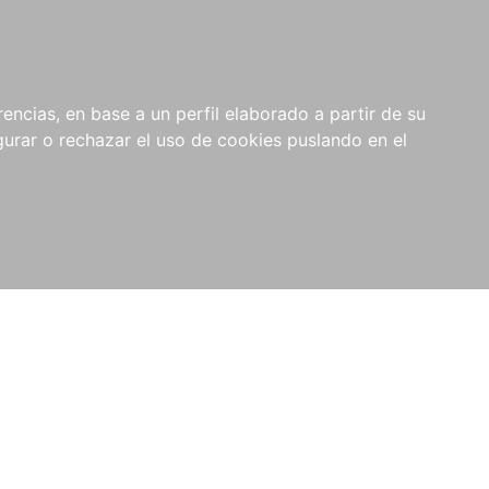
0
NOVEDADES
NOTICIAS
COMPRAS
encias, en base a un perfil elaborado a partir de su
INSTITUCIONALES
rar o rechazar el uso de cookies puslando en el