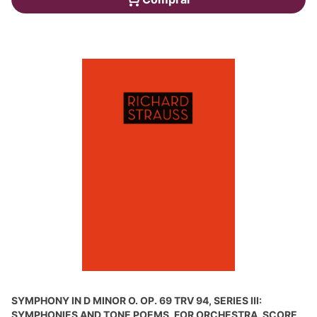
SYMPHONY IN D MINOR O. OP. 69 TRV 94, SERIES III:
SYMPHONIES AND TONE POEMS, FOR ORCHESTRA, SCORE