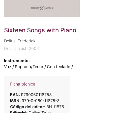
Sixteen Songs with Piano
Delius, Frederick
Delius Trust. 2006
Instrumento:
Voz
/
Soprano/Tenor
/
Con teclado
/
Ficha técnica
EAN:
9790060118753
ISBN:
979-0-060-11875-3
Código del editor:
BH 11875
Editorial:
Delius Trust