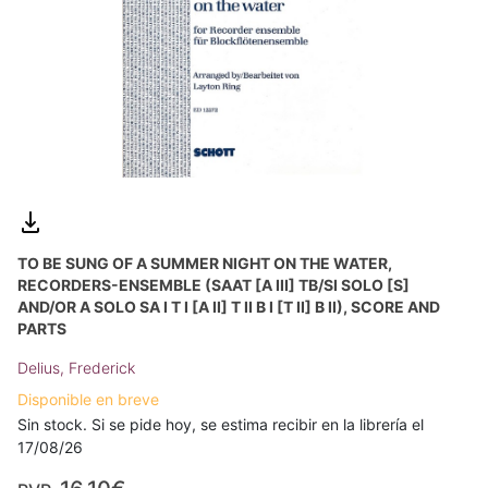
TO BE SUNG OF A SUMMER NIGHT ON THE WATER,
RECORDERS-ENSEMBLE (SAAT [A III] TB/SI SOLO [S]
AND/OR A SOLO SA I T I [A II] T II B I [T II] B II), SCORE AND
PARTS
Delius, Frederick
Disponible en breve
Sin stock. Si se pide hoy, se estima recibir en la librería el
17/08/26