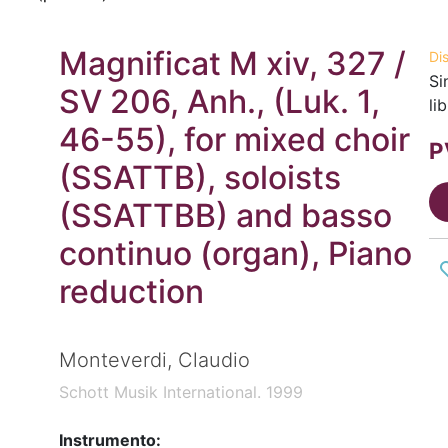
Magnificat M xiv, 327 /
Di
Si
SV 206, Anh., (Luk. 1,
li
46-55), for mixed choir
P
(SSATTB), soloists
(SSATTBB) and basso
continuo (organ), Piano
reduction
Monteverdi, Claudio
Schott Musik International. 1999
Instrumento: