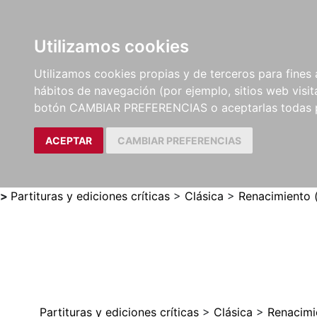
Utilizamos cookies
LIBROS
MÉTODOS Y
PARTITURAS Y EDICION
Utilizamos cookies propias y de terceros para fines 
EJERCICIOS
CRÍTICAS
hábitos de navegación (por ejemplo, sitios web visi
botón CAMBIAR PREFERENCIAS o aceptarlas todas 
ACEPTAR
CAMBIAR PREFERENCIAS
>
Partituras y ediciones críticas
>
Clásica
>
Renacimiento 
Partituras y ediciones críticas
>
Clásica
>
Renacimi