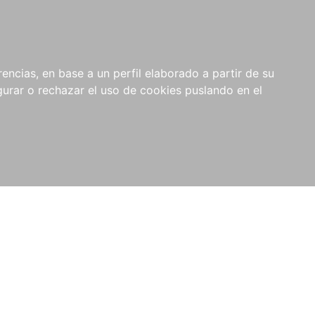
0
NOVEDADES
NOTICIAS
COMPRAS
encias, en base a un perfil elaborado a partir de su
INSTITUCIONALES
rar o rechazar el uso de cookies puslando en el