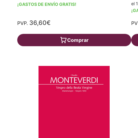
el 
¡GASTOS DE ENVÍO GRATIS!
¡G
36,60€
PVP.
PV
Comprar