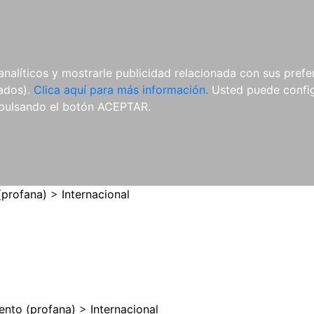
ES
ES
REVISTAS
CDS Y
MATERIAL
analíticos y mostrarle publicidad relacionada con sus prefer
DVDS
COMPLEMENTARIO
tados).
Clica aquí para más información.
Usted puede configu
pulsando el botón ACEPTAR.
(profana)
>
Internacional
ento (profana)
>
Internacional