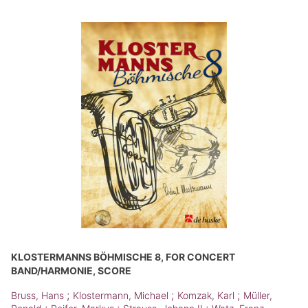
KLOSTERMANNS BÖHMISCHE 8, FOR CONCERT
BAND/HARMONIE, SCORE
;
;
;
Bruss, Hans
Klostermann, Michael
Komzak, Karl
Müller,
;
;
;